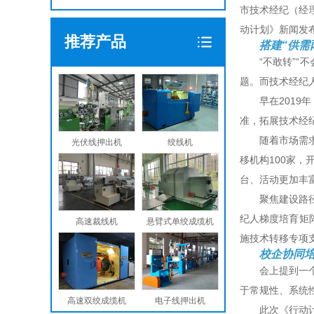
市技术经纪（经
动计划》新闻发
推荐产品
搭建“供需
“不敢转”
题。而技术经纪
早在201
准，拓展技术经
随着市场需
光伏线押出机
绞线机
移机构100家，
台、活动更加丰
聚焦建设路
纪人梯度培育矩
高速裁线机
悬臂式单绞成缆机
施技术转移专项
校企协同
会上提到一
于常规性、系统
高速双绞成缆机
电子线押出机
此次《行动