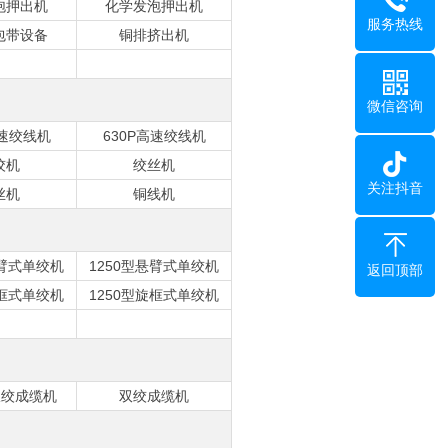
泡押出机
化学发泡押出机
服务热线
包带设备
铜排挤出机
微信咨询
高速绞线机
630P高速绞线机
绞机
绞丝机
关注抖音
丝机
铜线机
悬臂式单绞机
1250型悬臂式单绞机
返回顶部
旋框式单绞机
1250型旋框式单绞机
双绞成缆机
双绞成缆机