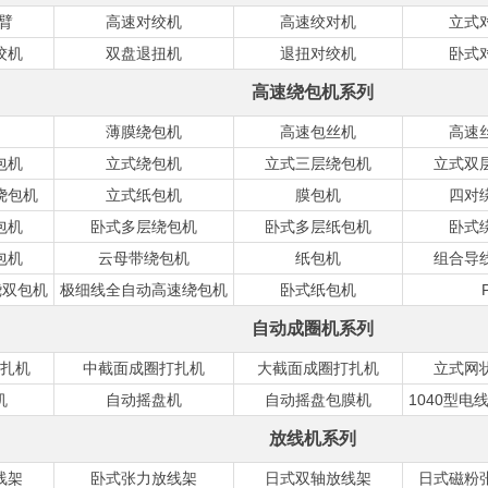
悬臂
高速对绞机
高速绞对机
立式
绞机
双盘退扭机
退扭对绞机
卧式
高速绕包机系列
薄膜绕包机
高速包丝机
高速
包机
立式绕包机
立式三层绕包机
立式双
绕包机
立式纸包机
膜包机
四对
包机
卧式多层绕包机
卧式多层纸包机
卧式
包机
云母带绕包机
纸包机
组合导
绕双包机
极细线全自动高速绕包机
卧式纸包机
自动成圈机系列
扎机
中截面成圈打扎机
大截面成圈打扎机
立式网
机
自动摇盘机
自动摇盘包膜机
1040型电
放线机系列
线架
卧式张力放线架
日式双轴放线架
日式磁粉