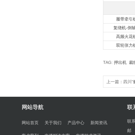
履带牵引
复绕机-倒
高频火花
双轮张力
TAG:
押出机
裁
上一篇：
四川“
网站导航
联
联
网站首页
关于我们
产品中心
新闻资讯
邮 