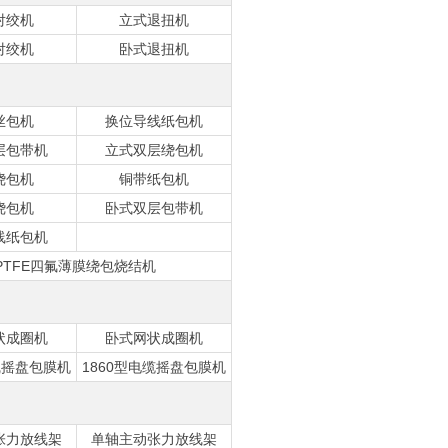
对绞机
立式退扭机
对绞机
卧式退扭机
丝包机
换位导线纸包机
层包带机
立式双层绕包机
绕包机
铜带纸包机
绕包机
卧式双层包带机
线纸包机
PTFE四氟薄膜绕包烧结机
状成圈机
卧式网状成圈机
线摇盘包膜机
1860型电缆摇盘包膜机
张力放线架
单轴主动张力放线架