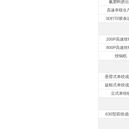
氟塑料挤出
高速串联生
3D打印胶条
200P高速
800P高速
绞铜机
悬臂式单绞成
旋框式单绞成
立式单绞
630型双绞