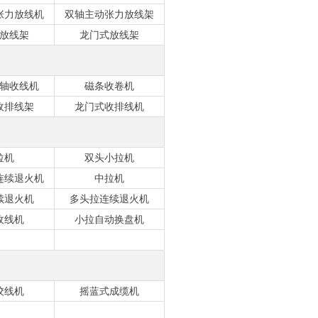
张力放线机
双轴主动张力放线架
放线架
龙门式放线架
轴收线机
磁条收卷机
收排线架
龙门式收排线机
拉机
双头小拉机
连续退火机
中拉机
续退火机
多头拉连续退火机
收线机
小拉自动换盘机
绞线机
摇蓝式成缆机