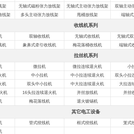
线架
无轴式磁粉张力放线架
无轴式主动张力放线架
双轴主动
放线架
多头主动张力放线架
甩桶放线架
端轴式
收线机系列
机
双轴收线机
无轴式收线机
无轴式双
线机
象鼻式牵引收线机
梅花落桶收线机
端轴式
拉丝机系列
机
微拉机
微拉连续退火机
小
火机
中小拉机
中小拉连续退火机
双头小拉
火机
双头中小拉机
中大拉连续退火机
大拉连
火机
16头拉连续退火机
并丝放线机
并丝
机
梅花落线机
退火镀锡机
其它电工设备
机
管式绞线机
框式绞线机
笼式
机