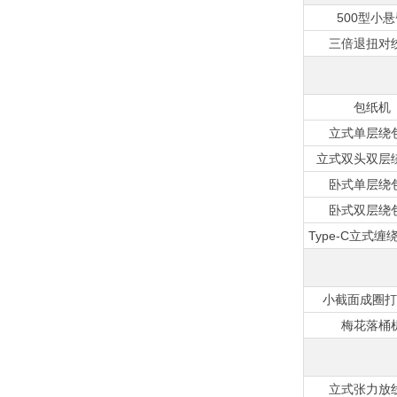
500型小
三倍退扭对
包纸机
立式单层绕
立式双头双层
卧式单层绕
卧式双层绕
Type-C立式缠
小截面成圈打
梅花落桶
立式张力放