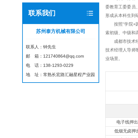
委教育工委委员
联系我们
形成从本科生到
按照“学院
苏州泰方机械有限公司
索初级、中级和
成都市技术
联系人：钟先生
技术经理人导师
邮 箱：121740864@qq.com
业场景。
电 话：138-1293-0229
地 址：常熟长宏路汇融星程产业园
电子线押出
低烟无卤押