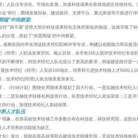
理）人队伍专业化、市场化发展，加速科技成果在蓉就地就近转移转化。3
布会”举行，围绕发展目标、建设路径、支撑平台、重点举措等方面进行详
两端”中间桥梁
“不会转”“路不通”是绝大部分科技成果转化主体所面临的挑战，这就导致了
人的出现，搭起了“供需两端”的中间桥梁。
9年，成都在国内率先增设技术经纪职称评审专业，构建以创新能力和实效
纪（经理）人职业发展空间。截止目前，全市有165人获评技术经纪专业
求的不断增长，对技术经纪人队伍提出了更高的要求，倒逼建设路径进一
开展技术经纪（经理）人实训100场次，培养和引进技术转移人才5000
富，技术经纪(经理)人执业场景更加多元。
径，《行动计划》围绕全周期体系规划了四大行动。一是实施技术经纪人
阵；二是实施技术转移机构提质行动，拓宽技术经纪人就业渠道；三是开
支持行动，加强技术经纪人基础保障。
培养人才队伍
个现象，在蓉高校技术转移工作多数分布在科技处、科技研究院，这部分
性人才培养的功能较为缺乏。
计划》提出，鼓励在蓉高校等联合建设技术转移学院，开设技术转移相关