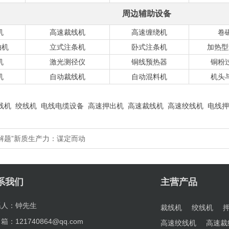
周边辅助设备
机
高速裁线机
高速缠绕机
卷
轴机
立式注条机
卧式注条机
加热型
机
激光测径仪
铜线预热器
铜粉
机
自动裁线机
自动混料机
机头
线机
绞线机
电线电缆设备
高速押出机
高速裁线机
高速绞线机
电线押
解题”新质生产力：谋定而动
系我们
主营产品
系人：钟先生
裁线机
绞线机
箱：121740864@qq.com
高速绞线机
高速裁