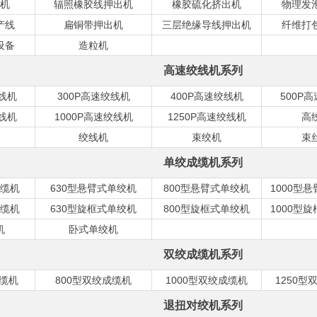
机
辐照橡胶线押出机
橡胶硫化挤出机
物理发
产线
扁铜带押出机
三层绝缘导线押出机
纤维打
设备
造粒机
高速绞线机系列
绞线机
300P高速绞线机
400P高速绞线机
500P
绞线机
1000P高速绞线机
1250P高速绞线机
高
绞线机
束绞机
束
单绞成缆机系列
缆机
630型悬臂式单绞机
800型悬臂式单绞机
1000型
缆机
630型旋框式单绞机
800型旋框式单绞机
1000型
机
卧式单绞机
双绞成缆机系列
成缆机
800型双绞成缆机
1000型双绞成缆机
1250型
退扭对绞机系列