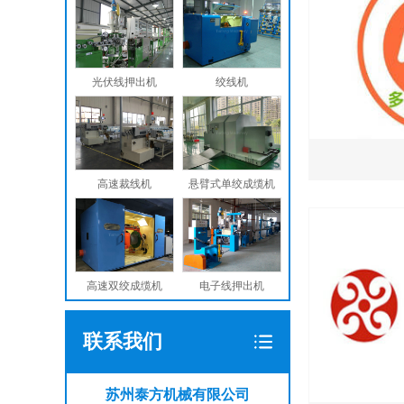
光伏线押出机
绞线机
高速裁线机
悬臂式单绞成缆机
高速双绞成缆机
电子线押出机
联系我们
苏州泰方机械有限公司